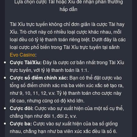
Lựa chọn cược Tài hoặc Xỉu để nhận phần thưởng
hấp dẫn
Tài Xỉu trực tuyến không chỉ đơn giản là cược Tài hay
Xỉu. Trò chơi này có nhiều loại cược khác nhau, mỗi
loại đều có tỷ lệ thanh toán riêng biệt. Dưới đây là các
loại cược phổ biến trong Tài Xỉu trực tuyến tại sảnh
Evo Casino
:
Cược Tài/Xỉu:
Đây là cược cơ bản nhất trong Tài Xỉu
trực tuyến, với tỷ lệ thanh toán là 1:1.
Cược số điểm chính xác:
Bạn có thể đặt cược vào
tổng số điểm chính xác mà ba viên xúc xắc sẽ tạo ra,
như 9, 10, 11, 12, v.v. Tỷ lệ thanh toán cho cược này
rất cao, nhưng cũng có độ khó lớn.
Cược đôi:
Cược vào sự xuất hiện của một số cụ thể,
chẳng hạn như đôi 1, đôi 2, v.v.
Cược ba:
Cược vào sự xuất hiện của ba số giống
nhau, chẳng hạn như ba viên xúc xắc đều là số 6.