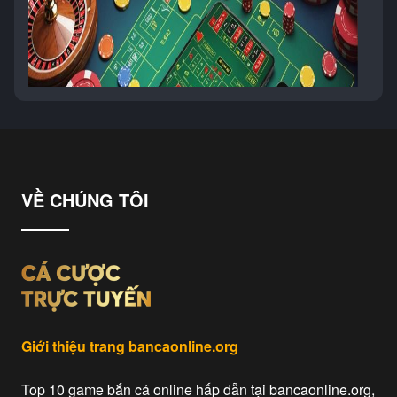
VỀ CHÚNG TÔI
Giới thiệu trang bancaonline.org
Game bài đổi thưởng là điểm đến thú vị cho người
chơi yêu thích
Top 10 game bắn cá online hấp dẫn tại bancaonline.org,