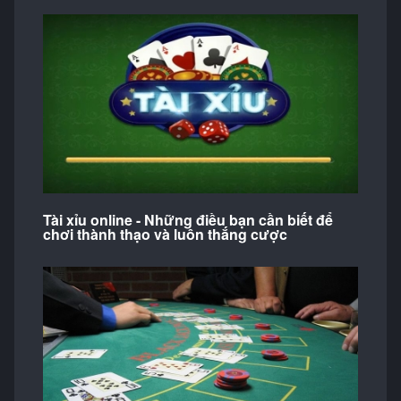
Tài xỉu online - Những điều bạn cần biết để
chơi thành thạo và luôn thắng cược