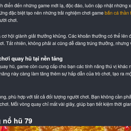
h điển đến những game mới lạ, độc đáo, luôn cập nhật những 
 ứng đặc biệt tạo nên những trải nghiệm chơi game
bắn cá thần 
ười chơi.
 cơ hội giành giải thưởng khủng. Các khoản thưởng có thể lên
chơi. Tất nhiên, không phải ai cũng dễ dàng trúng thưởng, nhưng
chơi quay hũ tại nền tảng
quay hũ, game còn cung cấp cho bạn các tính năng thú vị khác n
 năng này càng làm tăng thêm sự hấp dẫn của trò chơi, tạo ra m
ng, phù hợp với tất cả đối tượng người chơi. Bạn không cần phải
chơi. Mỗi vòng quay chỉ mất vài giây, giúp bạn tiết kiệm thời g
 nổ hũ 79