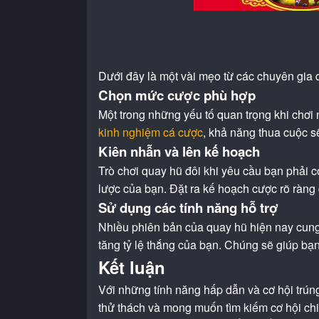
Dưới đây là một vài mẹo từ các chuyên gia 
Chọn mức cược phù hợp
Một trong những yếu tố quan trọng khi chơ
kinh nghiệm cá cược
, khả năng thua cuộc s
Kiên nhẫn và lên kế hoạch
Trò chơi quay hũ đôi khi yêu cầu bạn phải c
lược của bạn. Đặt ra kế hoạch cược rõ ràng 
Sử dụng các tính năng hỗ trợ
Nhiều phiên bản của quay hũ hiện nay cung
tăng tỷ lệ thắng của bạn. Chúng sẽ giúp bạ
Kết luận
Với những tính năng hấp dẫn và cơ hội trún
thử thách và mong muốn tìm kiếm cơ hội ch