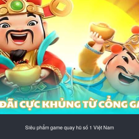
Siêu phẩm game quay hũ số 1 Việt Nam