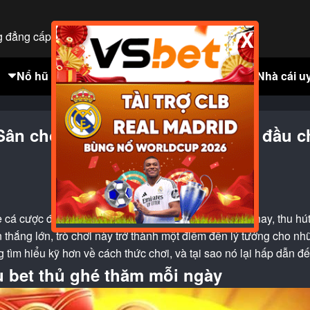
X
g đẳng cấp
n
Nổ hũ đổi thưởng
Game bài đổi thưởng
Nhà cái uy
 Sân chơi quay hũ đẳng cấp hàng đầu c
Đăng bởi
bắn cá
|
2024-12-11
á cược đang rất được yêu thích ngoài bắn cá hiện nay, thu hút 
 thắng lớn, trò chơi này trở thành một điểm đến lý tưởng cho nh
g tìm hiểu kỹ hơn về cách thức chơi, và tại sao nó lại hấp dẫn đế
u bet thủ ghé thăm mỗi ngày