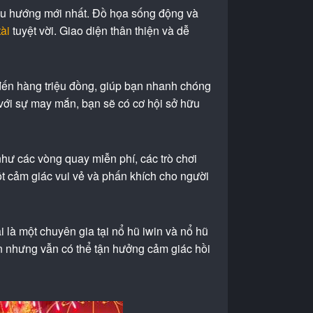
xu hướng mới nhất. Đồ họa sống động và
tài
tuyệt vời. Giao diện thân thiện và dễ
 đến hàng triệu đồng, giúp bạn nhanh chóng
 với sự may mắn, bạn sẽ có cơ hội sở hữu
hư các vòng quay miễn phí, các trò chơi
ột cảm giác vui vẻ và phấn khích cho người
 là một chuyên gia tại nổ hũ iwin và nổ hũ
ian nhưng vẫn có thể tận hưởng cảm giác hồi