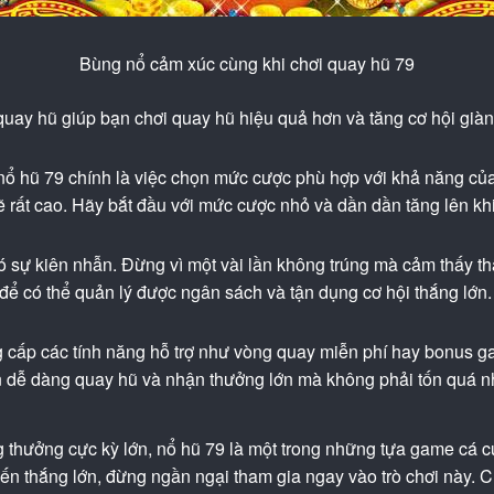
Bùng nổ cảm xúc cùng khi chơi quay hũ 79
quay hũ giúp bạn chơi quay hũ hiệu quả hơn và tăng cơ hội giàn
i nổ hũ 79 chính là việc chọn mức cược phù hợp với khả năng c
ẽ rất cao. Hãy bắt đầu với mức cược nhỏ và dần dần tăng lên khi
ó sự kiên nhẫn. Đừng vì một vài lần không trúng mà cảm thấy thấ
để có thể quản lý được ngân sách và tận dụng cơ hội thắng lớn.
 cấp các tính năng hỗ trợ như vòng quay miễn phí hay bonus g
n dễ dàng quay hũ và nhận thưởng lớn mà không phải tốn quá nh
g thưởng cực kỳ lớn, nổ hũ 79 là một trong những tựa game cá 
iến thắng lớn, đừng ngần ngại tham gia ngay vào trò chơi này