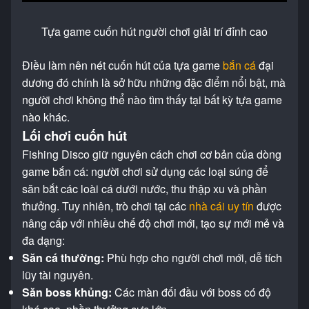
Tựa game cuốn hút người chơi giải trí đỉnh cao
Điều làm nên nét cuốn hút của tựa game
bắn cá
đại
dương đó chính là sở hữu những đặc điểm nổi bật, mà
người chơi không thể nào tìm thấy tại bất kỳ tựa game
nào khác.
Lối chơi cuốn hút
Fishing Disco giữ nguyên cách chơi cơ bản của dòng
game bắn cá: người chơi sử dụng các loại súng để
săn bắt các loài cá dưới nước, thu thập xu và phần
thưởng. Tuy nhiên, trò chơi tại các
nhà cái uy tín
được
nâng cấp với nhiều chế độ chơi mới, tạo sự mới mẻ và
đa dạng:
Săn cá thường:
Phù hợp cho người chơi mới, dễ tích
lũy tài nguyên.
Săn boss khủng:
Các màn đối đầu với boss có độ