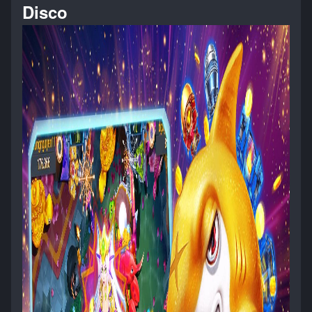
Disco