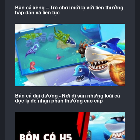
Bắn cá xèng – Trò chơi mới lạ với tiền thưởng
hấp dẫn và liên tục
Bắn cá đại dương - Nơi đi săn những loài cá
độc lạ để nhận phần thưởng cao cấp