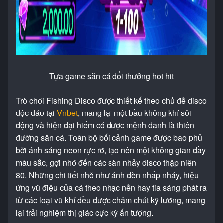
Tựa game săn cá đổi thưởng hot hit
Trò chơi Fishing Disco được thiết kế theo chủ đề disco
độc đáo tại
Vnbet
, mang lại một bầu không khí sôi
động và hiện đại hiếm có được mệnh danh là thiên
đường săn cá. Toàn bộ bối cảnh game được bao phủ
bởi ánh sáng neon rực rỡ, tạo nên một không gian đầy
màu sắc, gợi nhớ đến các sàn nhảy disco thập niên
80. Những chi tiết nhỏ như ánh đèn nhấp nháy, hiệu
ứng vũ điệu của cá theo nhạc nền hay tia sáng phát ra
từ các loại vũ khí đều được chăm chút kỹ lưỡng, mang
lại trải nghiệm thị giác cực kỳ ấn tượng.