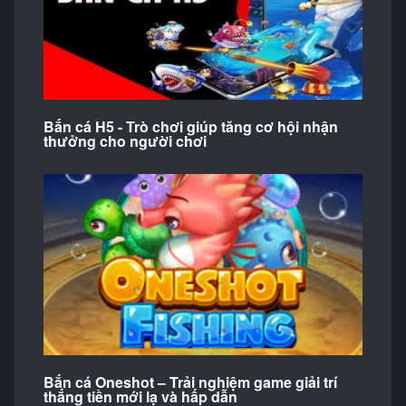
Bắn cá H5 - Trò chơi giúp tăng cơ hội nhận
thưởng cho người chơi
Bắn cá Oneshot – Trải nghiệm game giải trí
thắng tiền mới lạ và hấp dẫn