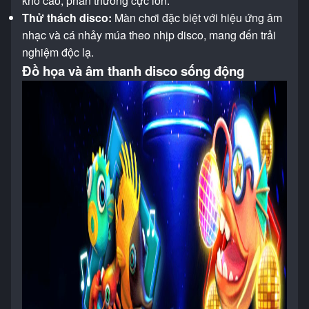
khó cao, phần thưởng cực lớn.
Thử thách disco:
Màn chơi đặc biệt với hiệu ứng âm
nhạc và cá nhảy múa theo nhịp disco, mang đến trải
nghiệm độc lạ.
Đồ họa và âm thanh disco sống động