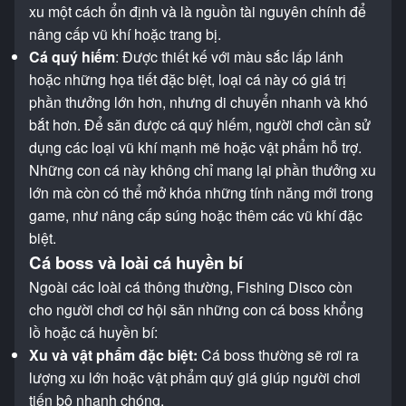
xu một cách ổn định và là nguồn tài nguyên chính để
nâng cấp vũ khí hoặc trang bị.
Cá quý hiếm
: Được thiết kế với màu sắc lấp lánh
hoặc những họa tiết đặc biệt, loại cá này có giá trị
phần thưởng lớn hơn, nhưng di chuyển nhanh và khó
bắt hơn. Để săn được cá quý hiếm, người chơi cần sử
dụng các loại vũ khí mạnh mẽ hoặc vật phẩm hỗ trợ.
Những con cá này không chỉ mang lại phần thưởng xu
lớn mà còn có thể mở khóa những tính năng mới trong
game, như nâng cấp súng hoặc thêm các vũ khí đặc
biệt.
Cá boss và loài cá huyền bí
Ngoài các loài cá thông thường, Fishing Disco còn
cho người chơi cơ hội săn những con cá boss khổng
lồ hoặc cá huyền bí:
Xu và vật phẩm đặc biệt:
Cá boss thường sẽ rơi ra
lượng xu lớn hoặc vật phẩm quý giá giúp người chơi
tiến bộ nhanh chóng.