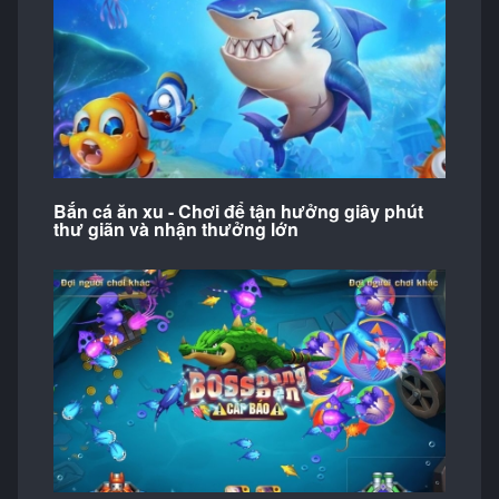
Bắn cá ăn xu - Chơi để tận hưởng giây phút
thư giãn và nhận thưởng lớn