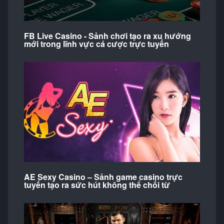
FB Live Casino - Sảnh chơi tạo ra xu hướng
mới trong lĩnh vực cá cược trực tuyến
AE Sexy Casino – Sảnh game casino trực
tuyến tạo ra sức hút không thể chối từ