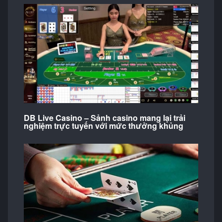
DB Live Casino – Sảnh casino mang lại trải
nghiệm trực tuyến với mức thưởng khủng