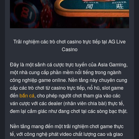
Trải nghiệm các trò chơi casino trực tiếp tại AG Live
Casino
Đây là một sảnh cá cược trực tuyến của Asia Gaming,
một nhà cung cấp phần mềm nổi tiếng trong ngành
công nghiệp game online. Nền tảng này chuyên cung
cấp các trò chơi từ casino trực tiếp, nổ hũ, slot game
đến
bắn cá
, cho phép người chơi tham gia vào các
ván cược với các dealer (nhân viên chia bài) thực tế,
đem lại cảm giác như đang chơi tại các sòng bạc thật.
Nền tảng mang đến một trải nghiệm chơi game thực
tế, với công nghệ phát video chất lượng cao và giao