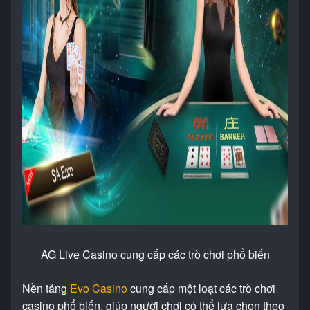
AG Live Casino cung cấp các trò chơi phổ biến
Nền tảng
Evo Casino
cung cấp một loạt các trò chơi
casino phổ biến, giúp người chơi có thể lựa chọn theo